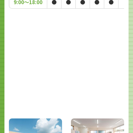
9:00～18:00
●
●
●
●
●
-