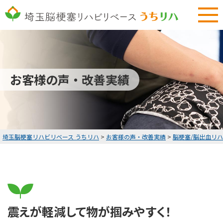
048-577-3794
9:00～18:00 土曜・日曜定休
無料リハビリ体験
お客様の声・改善実績
HOME
無料リハビリ体験
お客様の声・改善実績
埼玉脳梗塞リハビリベース うちリハ
>
お客様の声・改善実績
>
脳梗塞/脳出血リ
料金表
リハビリコラム
お知らせ
震えが軽減して物が掴みやすく！