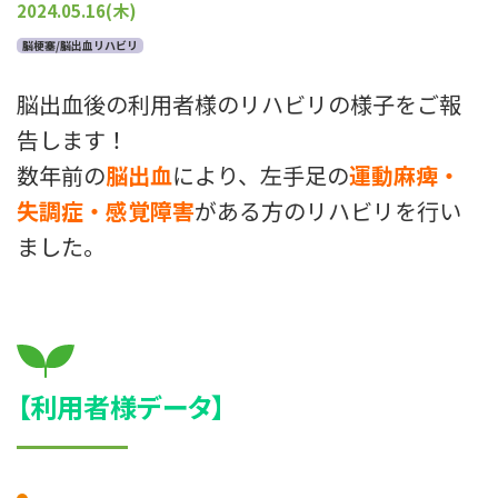
プライバシーポリシー
2024.05.16(木)
脳梗塞/脳出血リハビリ
脳出血後の利用者様のリハビリの様子をご報
告します！
数年前の
脳出血
により、左手足の
運動麻痺・
失調症・感覚障害
がある方のリハビリを行い
ました。
【利用者様データ】