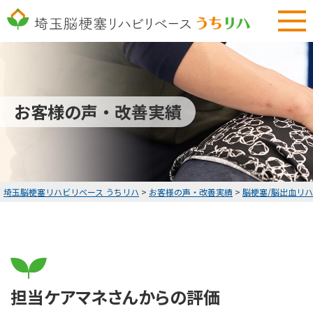
048-577-3794
9:00～18:00 土曜・日曜定休
無料リハビリ体験
お客様の声・改善実績
HOME
無料リハビリ体験
お客様の声・改善実績
埼玉脳梗塞リハビリベース うちリハ
>
お客様の声・改善実績
>
脳梗塞/脳出血リ
料金表
リハビリコラム
お知らせ
担当ケアマネさんからの評価