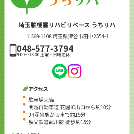
埼玉脳梗塞リハビリベース うちリハ
〒369-1108 埼玉県深谷市田中2554-1
048-577-3794
9:00～18:00 土曜・日曜定休
アクセス
駐車場完備
関越自動車道 花園IC出口から約10分
JR深谷駅から車で約15分
秩父鉄道武川駅 徒歩約15分