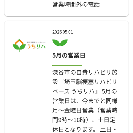
営業時間外の電話
2026.05.01
5月の営業日
深谷市の自費リハビリ施
設『埼玉脳梗塞リハビリ
ベース うちリハ』 5月の
営業日は、今までと同様
月～金曜日営業（営業時
間9時～18時）、土日定
休日となります。 土日・