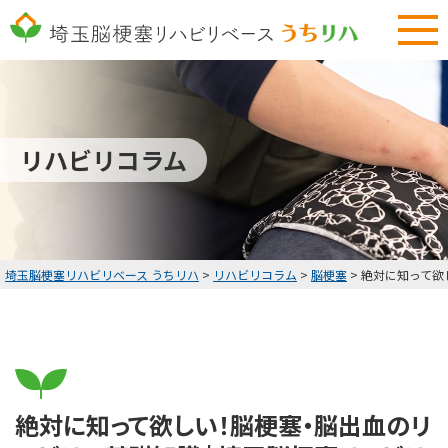
048-577-3794
9:00～18:00 土曜・日曜定休
無料リハビリ体験
リハビリコラム
HOME
無料リハビリ体験
お客様の声・改善実績
埼玉脳梗塞リハビリベース うちリハ
>
リハビリコラム
>
脳梗塞
>
絶対に知って欲
料金表
リハビリコラム
お知らせ
絶対に知って欲しい！脳梗塞・脳出血のリ