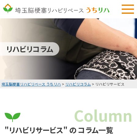
048-577-3794
9:00～18:00 土曜・日曜定休
無料リハビリ体験
リハビリコラム
HOME
無料リハビリ体験
お客様の声・改善実績
埼玉脳梗塞リハビリベース うちリハ
>
リハビリコラム
>
リハビリサービス
料金表
Column
リハビリコラム
お知らせ
"リハビリサービス" の コラム一覧