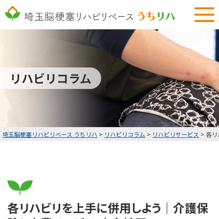
048-577-3794
9:00～18:00 土曜・日曜定休
無料リハビリ体験
リハビリコラム
HOME
無料リハビリ体験
お客様の声・改善実績
埼玉脳梗塞リハビリベース うちリハ
>
リハビリコラム
>
リハビリサービス
>
各リ
料金表
リハビリコラム
お知らせ
各リハビリを上手に併用しよう｜介護保