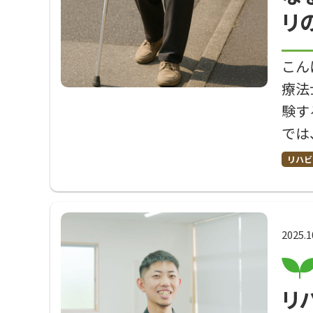
リ
こん
療法
験す
では
リハビ
2025.1
リ