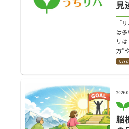
見
「リ
は多
リは
方”
リハビ
2026.0
脳