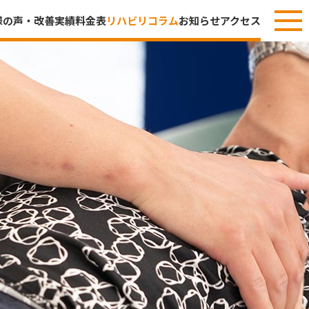
048-577-3794
様の声・改善実績
料金表
リハビリコラム
お知らせ
アクセス
9:00～18:00 土曜・日曜定休
無料リハビリ体験
HOME
無料リハビリ体験
お客様の声・改善実績
料金表
リハビリコラム
お知らせ