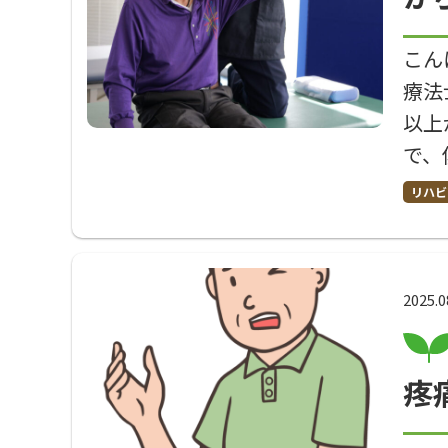
こん
療法
以上
で、
リハビ
2025.0
疼