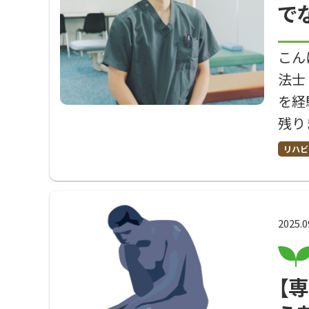
で
こん
法士
を経
残り
リハビ
2025.0
【