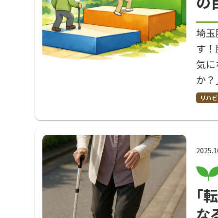
の
埼玉
す！
気に
か？
リハビ
2025.1
「
な